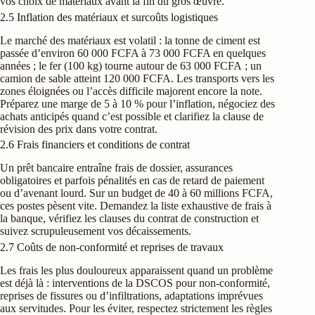
vos choix de matériaux avant la fin du gros œuvre.
2.5 Inflation des matériaux et surcoûts logistiques
Le marché des matériaux est volatil : la tonne de ciment est
passée d’environ 60 000 FCFA à 73 000 FCFA en quelques
années ; le fer (100 kg) tourne autour de 63 000 FCFA ; un
camion de sable atteint 120 000 FCFA. Les transports vers les
zones éloignées ou l’accès difficile majorent encore la note.
Préparez une marge de 5 à 10 % pour l’inflation, négociez des
achats anticipés quand c’est possible et clarifiez la clause de
révision des prix dans votre contrat.
2.6 Frais financiers et conditions de contrat
Un prêt bancaire entraîne frais de dossier, assurances
obligatoires et parfois pénalités en cas de retard de paiement
ou d’avenant lourd. Sur un budget de 40 à 60 millions FCFA,
ces postes pèsent vite. Demandez la liste exhaustive de frais à
la banque, vérifiez les clauses du contrat de construction et
suivez scrupuleusement vos décaissements.
2.7 Coûts de non-conformité et reprises de travaux
Les frais les plus douloureux apparaissent quand un problème
est déjà là : interventions de la DSCOS pour non-conformité,
reprises de fissures ou d’infiltrations, adaptations imprévues
aux servitudes. Pour les éviter, respectez strictement les règles