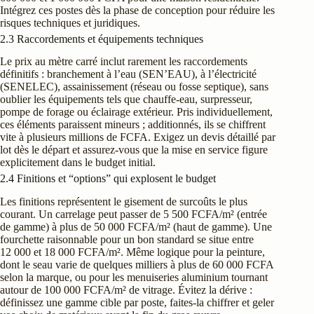
Intégrez ces postes dès la phase de conception pour réduire les
risques techniques et juridiques.
2.3 Raccordements et équipements techniques
Le prix au mètre carré inclut rarement les raccordements
définitifs : branchement à l’eau (SEN’EAU), à l’électricité
(SENELEC), assainissement (réseau ou fosse septique), sans
oublier les équipements tels que chauffe-eau, surpresseur,
pompe de forage ou éclairage extérieur. Pris individuellement,
ces éléments paraissent mineurs ; additionnés, ils se chiffrent
vite à plusieurs millions de FCFA. Exigez un devis détaillé par
lot dès le départ et assurez-vous que la mise en service figure
explicitement dans le budget initial.
2.4 Finitions et “options” qui explosent le budget
Les finitions représentent le gisement de surcoûts le plus
courant. Un carrelage peut passer de 5 500 FCFA/m² (entrée
de gamme) à plus de 50 000 FCFA/m² (haut de gamme). Une
fourchette raisonnable pour un bon standard se situe entre
12 000 et 18 000 FCFA/m². Même logique pour la peinture,
dont le seau varie de quelques milliers à plus de 60 000 FCFA
selon la marque, ou pour les menuiseries aluminium tournant
autour de 100 000 FCFA/m² de vitrage. Évitez la dérive :
définissez une gamme cible par poste, faites-la chiffrer et geler