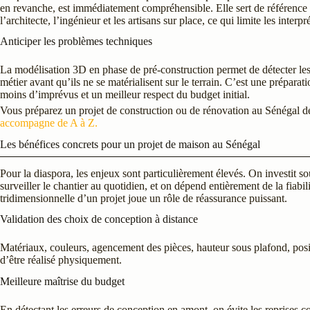
en revanche, est immédiatement compréhensible. Elle sert de référence 
l’architecte, l’ingénieur et les artisans sur place, ce qui limite les interp
Anticiper les problèmes techniques
La modélisation 3D en phase de pré-construction permet de détecter les i
métier avant qu’ils ne se matérialisent sur le terrain. C’est une préparat
moins d’imprévus et un meilleur respect du budget initial.
Vous préparez un projet de construction ou de rénovation au Sénégal d
accompagne de A à Z.
Les bénéfices concrets pour un projet de maison au Sénégal
Pour la diaspora, les enjeux sont particulièrement élevés. On investit 
surveiller le chantier au quotidien, et on dépend entièrement de la fiabil
tridimensionnelle d’un projet joue un rôle de réassurance puissant.
Validation des choix de conception à distance
Matériaux, couleurs, agencement des pièces, hauteur sous plafond, posi
d’être réalisé physiquement.
Meilleure maîtrise du budget
En détectant les erreurs de conception en amont, on évite les reprises c