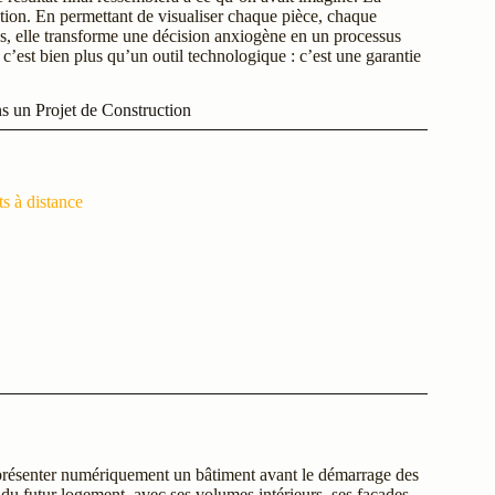
tion. En permettant de visualiser chaque pièce, chaque
, elle transforme une décision anxiogène en un processus
 c’est bien plus qu’un outil technologique : c’est une garantie
s un Projet de Construction
ts à distance
eprésenter numériquement un bâtiment avant le démarrage des
du futur logement, avec ses volumes intérieurs, ses façades,