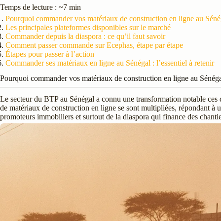
Temps de lecture : ~7 min
Pourquoi commander vos matériaux de construction en ligne au Séné
Les principales plateformes disponibles sur le marché
Commander depuis la diaspora : ce qu’il faut savoir
Comment passer commande sur Ecephas, étape par étape
Étapes pour passer à l’action
Commander ses matériaux en ligne au Sénégal : l’essentiel à retenir
Pourquoi commander vos matériaux de construction en ligne au Sénég
Le secteur du BTP au Sénégal a connu une transformation notable ces d
de matériaux de construction en ligne se sont multipliées, répondant à u
promoteurs immobiliers et surtout de la diaspora qui finance des chantie