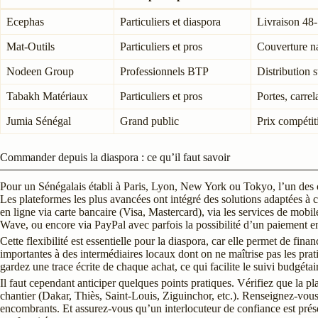
Ecephas
Particuliers et diaspora
Livraison 48-
Mat-Outils
Particuliers et pros
Couverture na
Nodeen Group
Professionnels BTP
Distribution 
Tabakh Matériaux
Particuliers et pros
Portes, carre
Jumia Sénégal
Grand public
Prix compétiti
Commander depuis la diaspora : ce qu’il faut savoir
Pour un Sénégalais établi à Paris, Lyon, New York ou Tokyo, l’un des o
Les plateformes les plus avancées ont intégré des solutions adaptées à ce 
en ligne via carte bancaire (Visa, Mastercard), via les services de 
Wave, ou encore via PayPal avec parfois la possibilité d’un paiement en
Cette flexibilité est essentielle pour la diaspora, car elle permet de fin
importantes à des intermédiaires locaux dont on ne maîtrise pas les pra
gardez une trace écrite de chaque achat, ce qui facilite le suivi budgétai
Il faut cependant anticiper quelques points pratiques. Vérifiez que la p
chantier (Dakar, Thiès, Saint-Louis, Ziguinchor, etc.). Renseignez-vous
encombrants. Et assurez-vous qu’un interlocuteur de confiance est présen